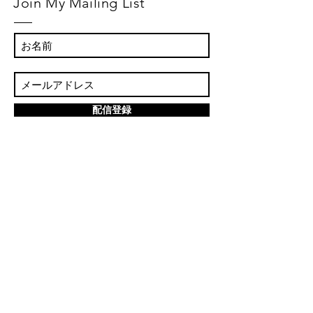
Join My Mailing List
配信登録